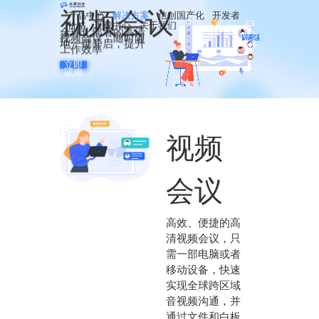
视频会议
产品中心
解决方案
信创国产化
开发者
基础通讯
轻松构建1对1、多对多实时语音应用
快速构建1对1、多对多高品质视频互动应用
具备单聊、群聊、系统通知等能力，快速构建通信场景
满足远程面签、AI自助双录、VTM视频通信、保险定损、视频客服等多种场景应用，符合政策监管要求
轻松实现1对1教学、互动小班课、双师课堂、直播大讲堂等应用场景，提供高质量在线教育
— 企业简介
— 服务团队
— 合作伙伴
拓展业务
同步实时录制，轻松满足记录回放等应用需求
多人在线互动涂鸦、文档共享，提高远程协作效率
支持远程会诊、医疗直播培训、视频急救、手术示教等场景，助力医疗资源均衡分配
适用于视频导购、电商直播等场景，快速提升观众购物体验
— 服务支撑
— 申请合作
增值服务
精准识别，全面、快速地核验用户身份
语音精准识别成文字形成记录、实时字幕，覆盖更多场景
基于SDK开发，灵活定制专属会议场景，轻松实现远程协作办公
适用于智能门禁、VR眼镜、机器人、智慧大屏等硬件设备应用，提供稳定、安全的交互体验
— 公司资讯
— 媒体报道
— 客户案例
— 常见问题
价格
下载中心
关于我们
全球化部署的高清
视频会议，随时随
登录
地一键开启，提升
/
注
工作效率
册
立即
试用
视频
会议
高效、便捷的高
清视频会议，只
需一部电脑或者
移动设备，快速
实现全球跨区域
音视频沟通，并
通过文件和白板