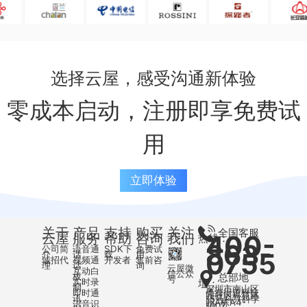
选择云屋，感受沟通新体验
零成本启动，注册即享免费试
用
立即体验
关于
产品
支持
购买
关注
全国客服
400-
云屋
服务
帮助
咨询
我们
热线：
863-
公司简
语音通
SDK下
免费试
0755
介
话
载
用
诚招代
视频通
开发者
售前咨
理
话
询
云屋微
互动白
信公众
板
总部地
号
实时录
址：
制
深圳市南山区
粤海街道科技
即时通
园社区科苑路
讯
15号科兴科学
园A栋A4-
语音识
1007