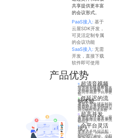
共享提供更丰富
的会议形式。
PaaS接入:
基于
云屋SDK开发，
可灵活定制专属
的会议功能
SaaS接入:
无需
开发，直接下载
软件即可使用
产品优势
超清音视频
48kHz全频带采样，
可为用户提供极致高
清的音质体验，最高
支持4K分辨率，视频
在同等画质下码率更
低
低延迟的流
畅体验
基于云屋全球实时加
速网络，音视频端到
端延时低至120ms，
在70%丢包下仍能保
持流畅的沟通体验
超高并发
支持千万级并发，容
量无极限，超大规模
仍可保障观看效果流
畅稳定
全平台灵活
接入
全平台多终端适配，
支持iOS、Android、
Windows、
macOS、Web、小程
序等灵活接入，同时