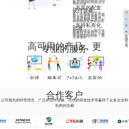
支持通过SIP/H.323
网关与传统视频会议
系统对接
丰富的配套
硬件设备
提供多种适用于大、
中、小型会议室的视
频会议硬件设备，包
括上墙式会议终端、
在
大尺寸触屏一体机、
全
桌面触屏终端等，专
用终端效果更有保障
线
客
支持私有化
40
部署
咨
服
免
整套系统可以私有化
部署到企业内网，关
询
键数据不外流，信令
热
动态token认证，媒
费
体流端到端加密，安
公
全有保障
线
试
众
高可用的产品，更
专业的服务
用
号
全球
服务可
7*24小
丰富的
200+国
用性
时技术
场景方
合作客户
家覆盖
99.9%
支持
案
公司领先的经营理念、广泛的合作策略、出色的研发技术等赢得了众多企业和
机构的信赖